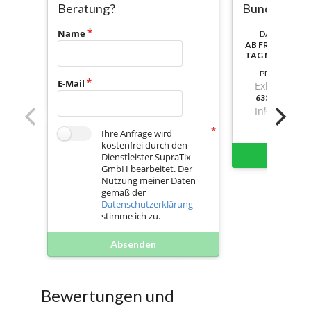
Beratung?
Bundle
Name
DAUER:
AB FREISCHALT
TAG NUTZBAR
PREIS
E-Mail
Exkl. Mwst.
635,3300000
Inkl. Mwst.
Ihre Anfrage wird
kostenfrei durch den
Sofort 
Dienstleister SupraTix
GmbH bearbeitet. Der
Nutzung meiner Daten
gemäß der
Datenschutzerklärung
stimme ich zu.
Absenden
Bewertungen und