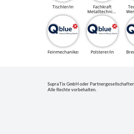
Tischler/in
Fachkraft
Tec
Metalltechnik /
Wer
Montagetechnik
Bre
Feinmechaniker/in
Polsterer/in
SupraTix GmbH oder Partnergesellschaften
Alle Rechte vorbehalten.