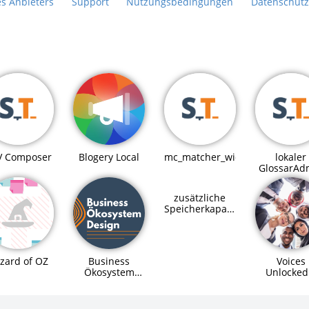
es Anbieters
Support
Nutzungsbedingungen
Datenschutz
Blogery Local
V Composer
mc_matcher_widget
lokaler
GlossarAd
zusätzliche
Speicherkapazitäten
für SupraHive
Business
Voices
zard of OZ
Ökosystem
Unlocked
Design
Digitale
Workshop
Teilhabe 
alle