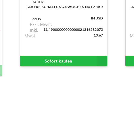
DAUER:
AB FREISCHALTUNG 4 WOCHEN NUTZBAR
A
IN USD
PREIS
Exkl. Mwst.
Inkl.
11,49000000000000021316282073
Mwst.
13,67
M
Sofort kaufen