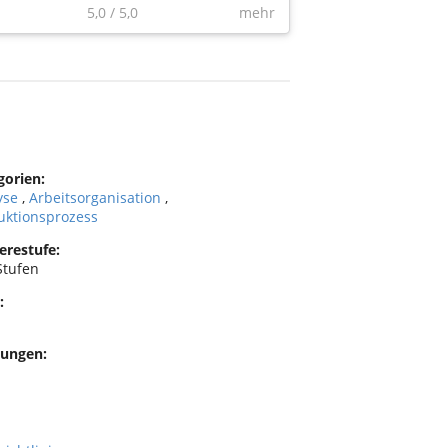
5,0
/
5,0
mehr
gorien:
yse
,
Arbeitsorganisation
,
uktionsprozess
erestufe:
Stufen
:
ungen: