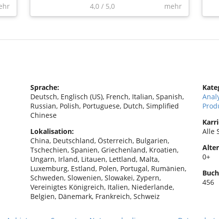
ehr
4,0
/
5,0
mehr
Sprache:
Kate
Deutsch, Englisch (US), French, Italian, Spanish,
Anal
Russian, Polish, Portuguese, Dutch, Simplified
Prod
Chinese
Karri
Lokalisation:
Alle 
China, Deutschland, Österreich, Bulgarien,
Alter
Tschechien, Spanien, Griechenland, Kroatien,
0+
Ungarn, Irland, Litauen, Lettland, Malta,
Luxemburg, Estland, Polen, Portugal, Rumänien,
Buch
Schweden, Slowenien, Slowakei, Zypern,
456
Vereinigtes Königreich, Italien, Niederlande,
Belgien, Dänemark, Frankreich, Schweiz