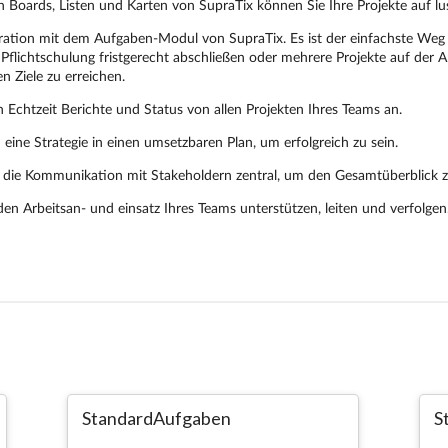
StandardAufgaben
S