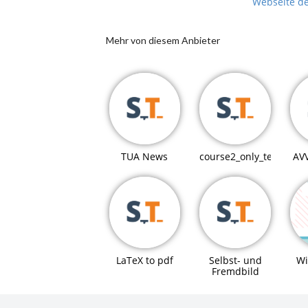
Webseite d
Mehr von diesem Anbieter
TUA News
course2_only_teaching
AV
LaTeX to pdf
Selbst- und
Wi
Fremdbild