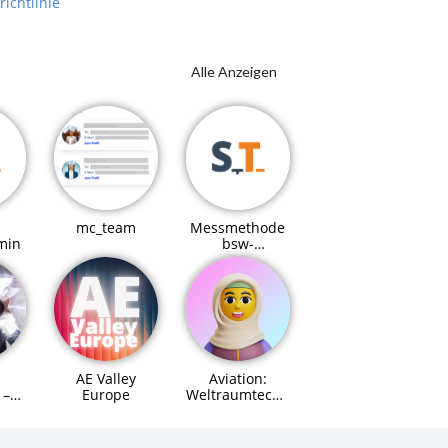
richtlinie
Alle Anzeigen
mc_team
Messmethode
min
bsw-
Referenzmodell
AE Valley
Aviation:
Europe
Weltraumtechnik
 –
(Space Systems
Engineer)
für
Agent (MCP)