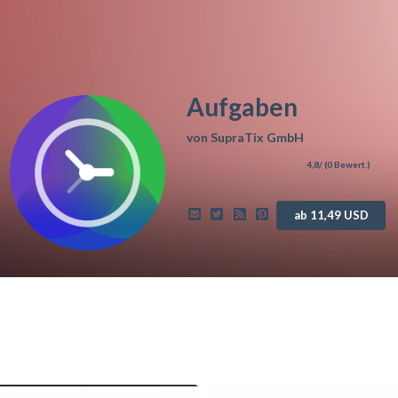
Aufgaben
von
SupraTix GmbH
4,8
/ (
0
Bewert.)
ab 11,49 USD