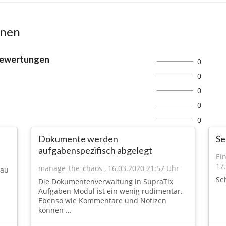
onen
Bewertungen
0
0
0
0
0
Dokumente werden
Se
aufgabenspezifisch abgelegt
Ei
17
manage_the_chaos
,
16.03.2020 21:57 Uhr
nau
Se
Die Dokumentenverwaltung in SupraTix
Aufgaben Modul ist ein wenig rudimentär.
Ebenso wie Kommentare und Notizen
können …