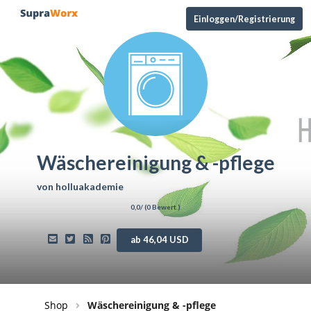
Einloggen/Registrierung
Wäschereinigung & -pflege
von
holluakademie
0,0
/ (
0
Bewert.)
ab 46,04 USD
Shop
Wäschereinigung & -pflege