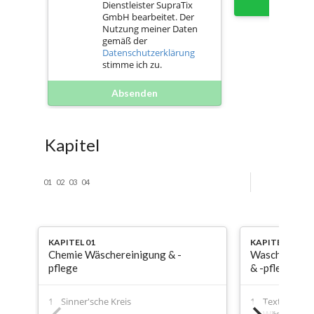
Sofort 
Dienstleister SupraTix
GmbH bearbeitet. Der
Nutzung meiner Daten
gemäß der
Datenschutzerklärung
stimme ich zu.
Absenden
Kapitel
01
02
03
04
KAPITEL 01
KAPITEL 02
Chemie Wäschereinigung & -
Waschprozes
pflege
& -pflege
Sinner'sche Kreis
Textilkunde 