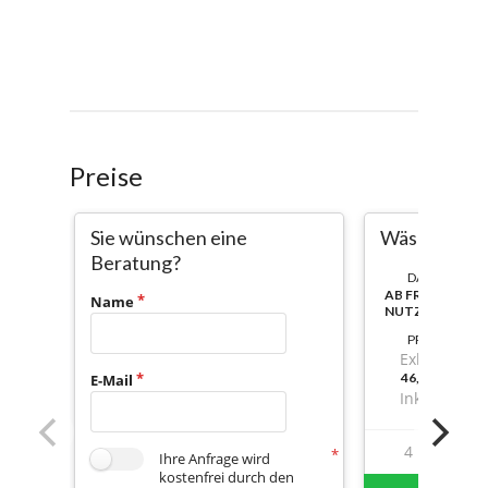
Preise
Sie wünschen eine
Wäschereini
Beratung?
DAUER:
AB FREISCHAL
Name
NUTZBAR
PREIS
Exkl. Mwst.
46,03999999
E-Mail
Inkl. Mwst.
4
10
Ihre Anfrage wird
kostenfrei durch den