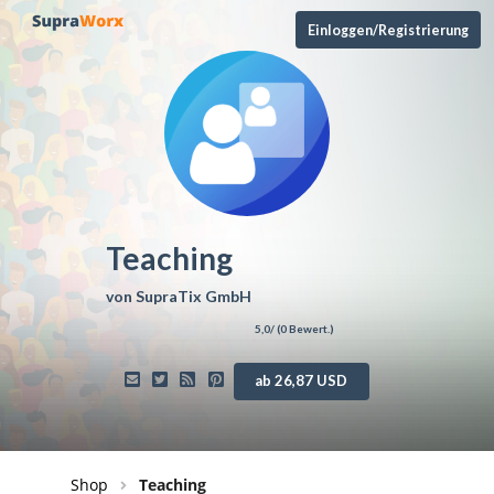
Einloggen/Registrierung
Teaching
von
SupraTix GmbH
5,0
/ (
0
Bewert.)
ab 26,87 USD
Shop
Teaching