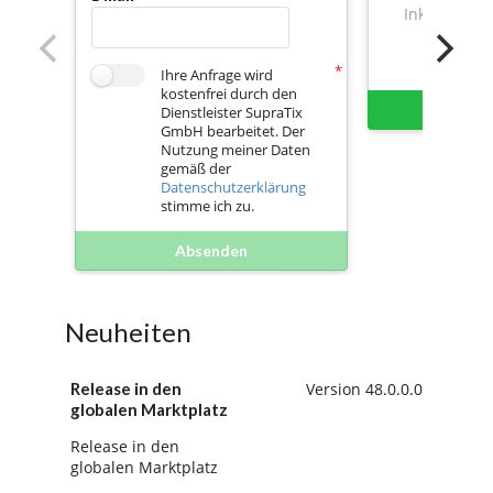
Inkl. Mwst.
Ihre Anfrage wird
kostenfrei durch den
Sofort 
Dienstleister SupraTix
GmbH bearbeitet. Der
Nutzung meiner Daten
gemäß der
Datenschutzerklärung
stimme ich zu.
Absenden
Neuheiten
Release in den
Version 48.0.0.0
globalen Marktplatz
Release in den
globalen Marktplatz