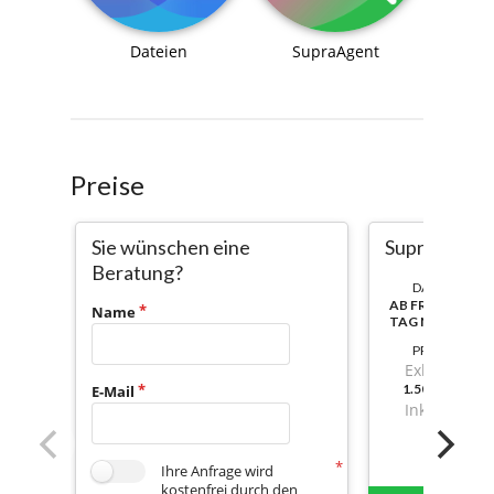
Dateien
SupraAgent
Preise
Sie wünschen eine
SupraAgent S
Beratung?
DAUER:
AB FREISCHALT
Name
TAG NUTZBAR
PREIS
Exkl. Mwst.
1.501,640000
E-Mail
Inkl. Mwst.
Ihre Anfrage wird
kostenfrei durch den