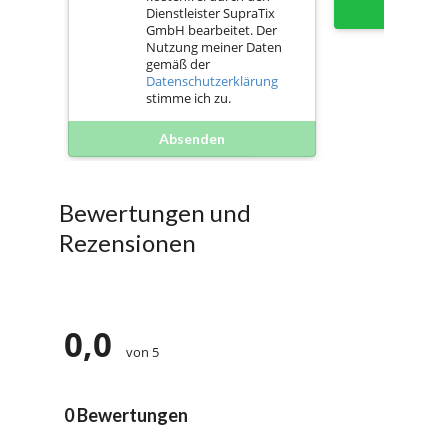
Sofort 
Dienstleister SupraTix
GmbH bearbeitet. Der
Nutzung meiner Daten
gemäß der
Datenschutzerklärung
stimme ich zu.
Absenden
Bewertungen und
Rezensionen
0,0
von 5
0 Bewertungen