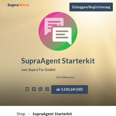
Einloggen/Registrierung
SupraAgent Starterkit
von
SupraTix GmbH
0,0
/ (
0
Bewert.)
ab 1.501,64 USD
Shop
SupraAgent Starterkit