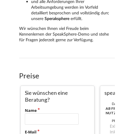
Preise
Sie wünschen eine
speakspher
Beratung?
DAUER:
AB FREISCHAL
Name
NUTZBAR
PREIS
Exkl. Mwst.
Inkl. Mwst.
E-Mail