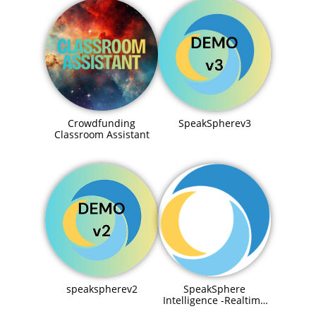
Crowdfunding
SpeakSpherev3
Classroom Assistant
speakspherev2
SpeakSphere
Intelligence -Realtime
Connection to IIoT Data