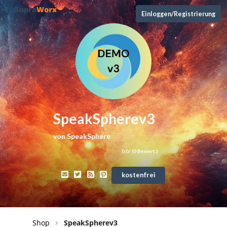
Einloggen/Registrierung
SpeakSpherev3
von
SpeakSphere
0,0
/ (
0
Bewert.)
kostenfrei
Shop
SpeakSpherev3