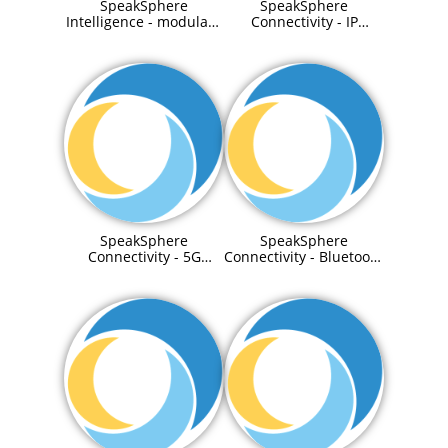
SpeakSphere
SpeakSphere
Intelligence - modulare
Connectivity - IP
and adaptive On-
Telefon
Premise LLMs
SpeakSphere
SpeakSphere
Connectivity - 5G
Connectivity - Bluetooth
Solution (auch
Solution
CampusNetz möglich)