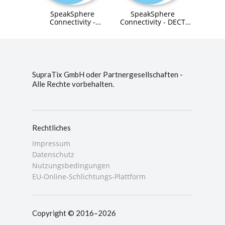
SpeakSphere
SpeakSphere
Connectivity -
Connectivity - DECT
LAN-/WLAN Solution
Solution
SupraTix GmbH oder Partnergesellschaften -
Alle Rechte vorbehalten.
Rechtliches
Impressum
Datenschutz
Nutzungsbedingungen
EU-Online-Schlichtungs-Plattform
Copyright © 2016–2026