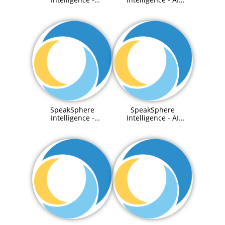
PreTrained Agenetic
enabled Knowledge
RAGs
Graph
SpeakSphere
SpeakSphere
Intelligence -
Intelligence - AI
Integration to third
Content Management
party system
System