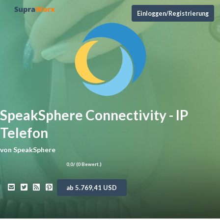
Einloggen/Registrierung
SpeakSphere Connectivity - IP
Telefon
von
SpeakSphere
0,0
/ (
0
Bewert.)
ab 5.769,41 USD