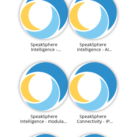
SpeakSphere
SpeakSphere
Intelligence -
Intelligence - AI
Integration to third
Content Management
party system
System
SpeakSphere
SpeakSphere
Intelligence - modulare
Connectivity - IP
and adaptive On-
Telefon
Premise LLMs