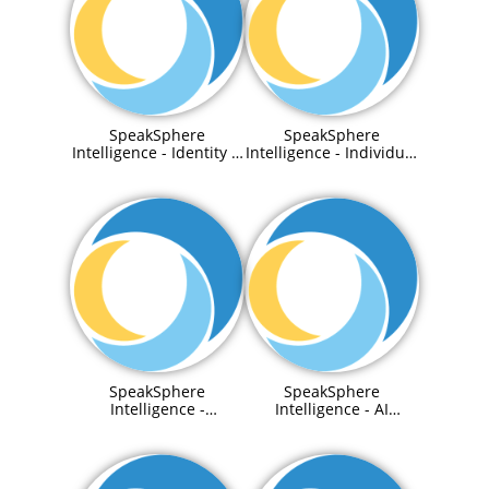
SpeakSphere
SpeakSphere
Intelligence - Identity &
Intelligence - Individual
Access Management
Agentic RAG
System
SpeakSphere
SpeakSphere
Intelligence -
Intelligence - AI
PreTrained Agenetic
enabled Knowledge
RAGs
Graph