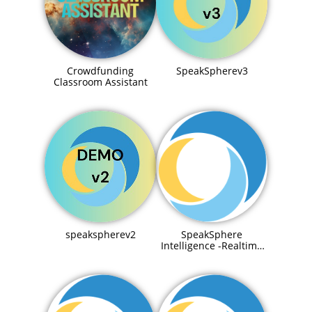
Crowdfunding
SpeakSpherev3
Classroom Assistant
speakspherev2
SpeakSphere
Intelligence -Realtime
Connection to IIoT Data