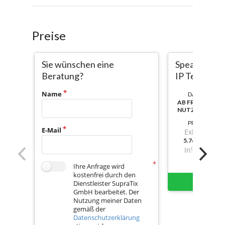
Preise
Sie wünschen eine
SpeakSphere
Beratung?
IP Telefon
Name
DAUER:
AB FREISCHAL
NUTZBAR
PREIS
E-Mail
Exkl. Mwst.
5.769,409999
Inkl. Mwst.
Ihre Anfrage wird
kostenfrei durch den
Sofort 
Dienstleister SupraTix
GmbH bearbeitet. Der
Nutzung meiner Daten
gemäß der
Datenschutzerklärung