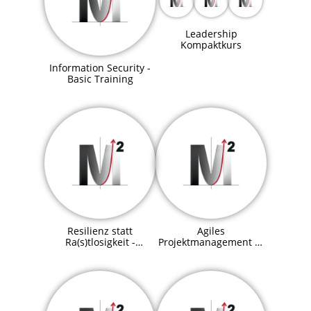
Leadership
Kompaktkurs
Information Security -
Basic Training
Resilienz statt
Agiles
Ra(s)tlosigkeit -
Projektmanagement —
Effektive
Erfolgreiche
Stressbewältigung
Projektumsetzung mit
Agilität