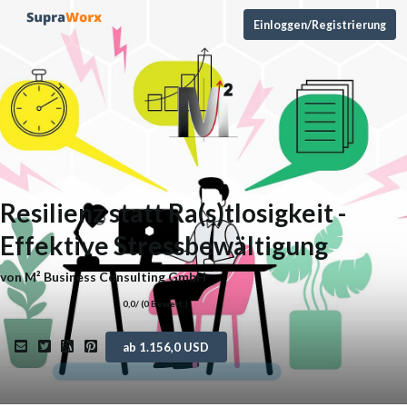
Einloggen/Registrierung
Resilienz statt Ra(s)tlosigkeit -
Effektive Stressbewältigung
von
M² Business Consulting GmbH
0,0
/ (
0
Bewert.)
ab 1.156,0 USD