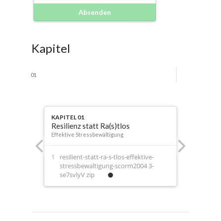
Absenden
Kapitel
01
KAPITEL 01
Resilienz statt Ra(s)tlos
Effektive Stressbewältigung
resilient-statt-ra-s-tlos-effektive-
stressbewaltigung-scorm2004 3-
se7svlyV zip