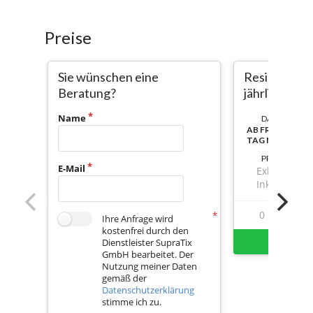
Preise
Sie wünschen eine
Resilienz Sta
Beratung?
jährlich
Name
DAUER:
AB FREISCHALT
TAG NUTZBAR
PREIS
E-Mail
Exkl. Mwst.
Inkl. Mwst.
0
1
Ihre Anfrage wird
kostenfrei durch den
Sofort 
Dienstleister SupraTix
GmbH bearbeitet. Der
Nutzung meiner Daten
gemäß der
Datenschutzerklärung
stimme ich zu.