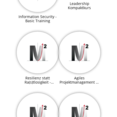
Leadership
Kompaktkurs
Information Security -
Basic Training
Resilienz statt
Agiles
Ra(s)tlosigkeit -
Projektmanagement —
Effektive
Erfolgreiche
Stressbewältigung
Projektumsetzung mit
Agilität