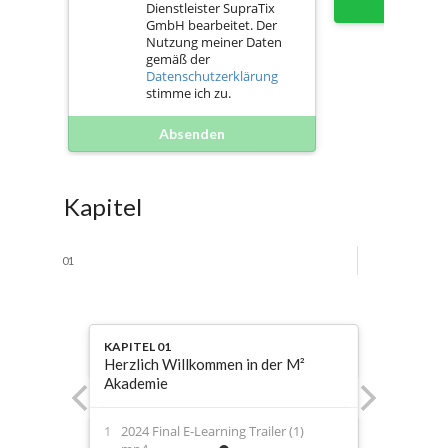
Sofort 
Dienstleister SupraTix
GmbH bearbeitet. Der
Nutzung meiner Daten
gemäß der
Datenschutzerklärung
stimme ich zu.
Absenden
Kapitel
01
KAPITEL 01
Herzlich Willkommen in der M²
Akademie
2024 Final E-Learning Trailer (1)