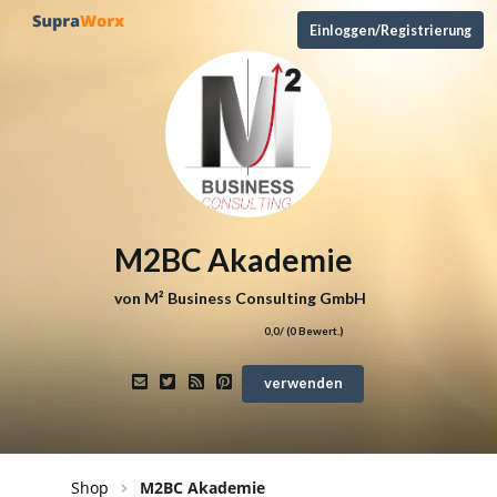
Einloggen/Registrierung
M2BC Akademie
von
M² Business Consulting GmbH
0,0
/ (
0
Bewert.)
verwenden
Shop
M2BC Akademie