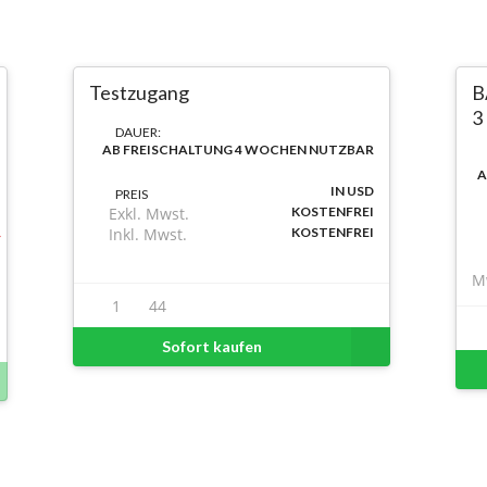
Testzugang
B
3
DAUER:
AB FREISCHALTUNG 4 WOCHEN NUTZBAR
A
IN USD
PREIS
Exkl. Mwst.
KOSTENFREI
Inkl. Mwst.
KOSTENFREI
M
1
44
Sofort kaufen