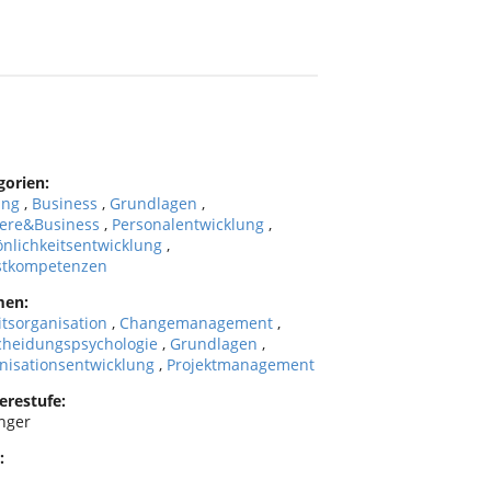
gorien:
ung
,
Business
,
Grundlagen
,
iere&Business
,
Personalentwicklung
,
önlichkeitsentwicklung
,
stkompetenzen
men:
itsorganisation
,
Changemanagement
,
cheidungspsychologie
,
Grundlagen
,
nisationsentwicklung
,
Projektmanagement
erestufe:
nger
: