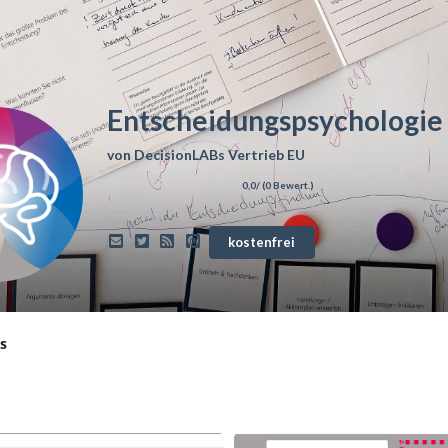
Entscheidungspsychologie
von
DecisionLABs Vertrieb EU
0,0
/ (
0
Bewert.)
kostenfrei
s