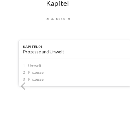
Kapitel
01
02
03
04
05
KAPITEL 01
Prozesse und Umwelt
Umwelt
Prozesse
Prozesse