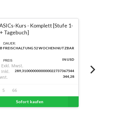
ASICs-Kurs - Komplett [Stufe 1-
BASICs-Kurs -
 + Tagebuch]
(Entscheidun
DAUER:
DAUER:
B FREISCHALTUNG 52 WOCHEN NUTZBAR
AB FREISCHALT
IN USD
PREIS
PREIS
Exkl. Mwst.
Exkl. Mwst.
Inkl.
289,3100000000000022737367544
Inkl.
101,84
wst.
344,28
Mwst.
5
66
1
44
Sofort kaufen
Sofort