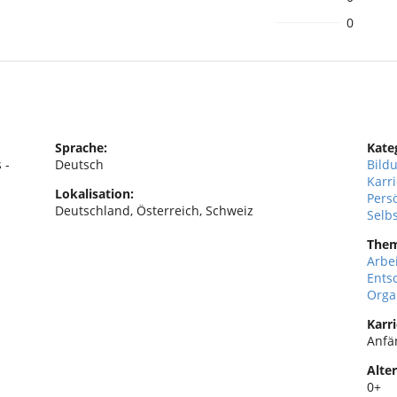
0
Sprache:
Kate
 -
Deutsch
Bild
Karr
Lokalisation:
Pers
Deutschland, Österreich, Schweiz
Selb
The
Arbe
Ents
Orga
Karri
Anfä
Alter
0+