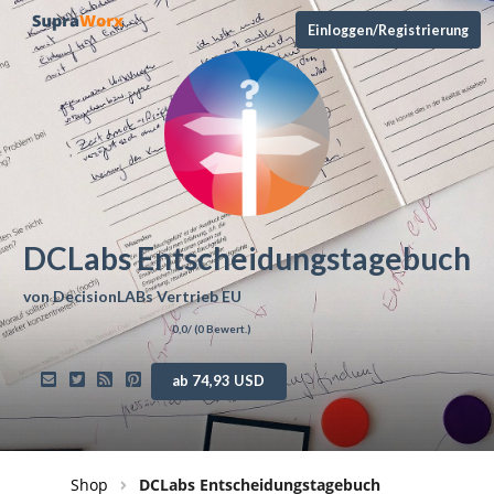
Einloggen/Registrierung
DCLabs Entscheidungstagebuch
von
DecisionLABs Vertrieb EU
0,0
/ (
0
Bewert.)
ab 74,93 USD
Shop
DCLabs Entscheidungstagebuch