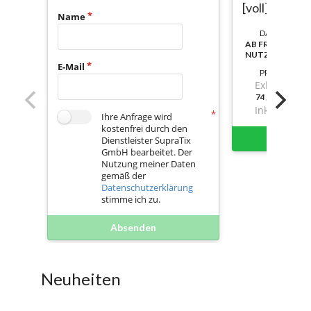
[voll]
Name
DAUER:
AB FREISCHAL
NUTZBAR
E-Mail
PREIS
Exkl. Mwst.
74,93000000
Inkl. Mwst.
Ihre Anfrage wird
kostenfrei durch den
Sofort 
Dienstleister SupraTix
GmbH bearbeitet. Der
Nutzung meiner Daten
gemäß der
Datenschutzerklärung
stimme ich zu.
Absenden
Neuheiten