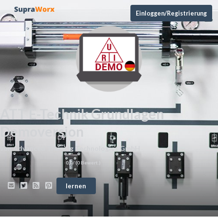
Einloggen/Registrierung
ATT E-Technik Grundlagen
Demoversion
von
Advanced Training Technologies GmbH
0,0
/ (
0
Bewert.)
lernen