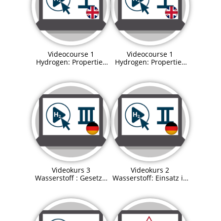
Videocourse 1
Videocourse 1
Hydrogen: Properties
Hydrogen: Properties
and process
and process
technologies Preview
technologies
Videokurs 3
Videokurs 2
Wasserstoff : Gesetze,
Wasserstoff: Einsatz in
Verordnungen und
der Sektorenkopplung
Zulassung