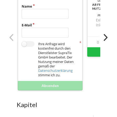
DAUER:
AB FREISCHAL
Name
NUTZBAR
PREIS
Exkl. Mwst.
Inkl. Mwst.
E-Mail
0
1
Ihre Anfrage wird
kostenfrei durch den
Sofort 
Dienstleister SupraTix
GmbH bearbeitet. Der
Nutzung meiner Daten
gemäß der
Datenschutzerklärung
stimme ich zu.
Absenden
Kapitel